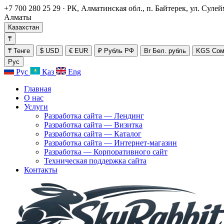
+7 700 280 25 29
·
РК, Алматинская обл., п. Байтерек, ул. Суле
Алматы
Казахстан
₸
₸
Тенге
$
USD
€
EUR
₽
Рубль РФ
Br
Бел. рубль
KGS
Сом
Рус
Рус
Қаз
Eng
Главная
О нас
Услуги
Разработка сайта — Лендинг
Разработка сайта — Визитка
Разработка сайта — Каталог
Разработка сайта — Интернет-магазин
Разработка — Корпоративного сайт
Техническая поддержка сайта
Контакты